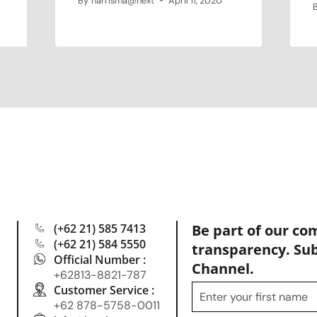
By
harrisma@next
April 11, 2020
(+62 21) 585 7413
Be part of our co
(+62 21) 584 5550
transparency. Su
Official Number :
Channel.
+62813-8821-787
Customer Service :
+62 878-5758-0011