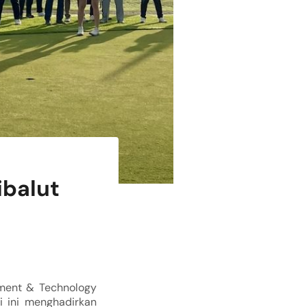
ibalut
ament & Technology
i ini menghadirkan