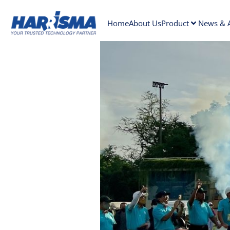
Home
About Us
Product
News & A