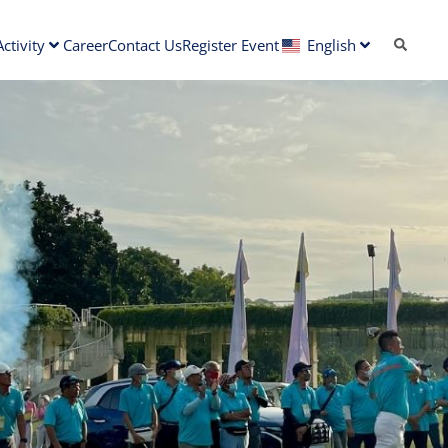
ctivity
Career
Contact Us
Register Event
English