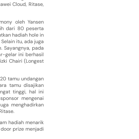
awei Cloud, Ritase,
emony oleh Yansen
ih dari 80 peserta
kan hadiah hole in
elain itu, ada juga
ve. Sayangnya, pada
-gelar ini berhasil
izki Chairi (Longest
i 120 tamu undangan
ara tamu disajikan
at tinggi, hal ini
 sponsor mengenai
juga menghadirkan
Ritase.
cam hadiah menarik
n door prize menjadi