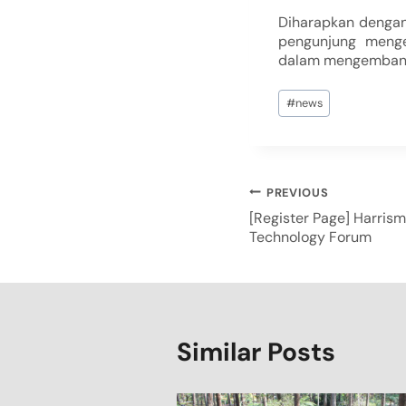
Diharapkan dengan
pengunjung mengen
dalam mengembangk
#
news
PREVIOUS
[Register Page] Harris
Technology Forum
Similar Posts