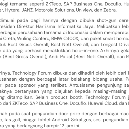
ogi ternama seperti ZKTeco, SAP Business One, Docuflo, Hu
, Hytera, JANZ, Motorola Solutions, Uniview, dan Zebra.
dimulai pada pagi harinya dengan dibuka shot-gun cer
residen Direktur Harrisma Informatika Jaya. Melibatkan leb
 berbagai perusahaan ternama di Indonesia dalam memperebut
i Creta, Wuling Confero, BMW C400X, dan paket smart home. S
ntuk Best Gross Overall, Best Nett Overall, dan Longest Dri
 ada yang berhasil menaklukkan hole-in-one. Akhirnya gelar
 (Best Gross Overall), Andi Paizal (Best Nett Overall), dan R
arinya, Technology Forum dibuka dan dihadiri oleh lebih dar
usahaan dengan berbagai latar belakang bidang usaha. P
i pada sponsor yang terlibat. Antusiasme pengunjung sang
nyaknya pertanyaan yang diajukan kepada masing-masing
ng ditampilkan. Selain product booth, Technology Forum 
dari ZKTeco, SAP Business One, Docuflo, Huawei Cloud, dan 
iah pada saat pengundian door prize dengan berbagai ma
, tas golf, hingga tablet Android. Sekaligus, sesi pengundia
a yang berlangsung hampir 12 jam ini.