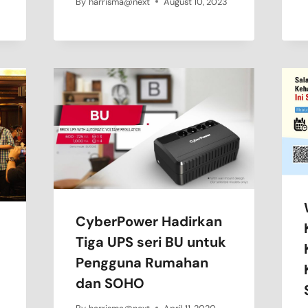
By
harrisma@next
August 10, 2023
CyberPower Hadirkan
Tiga UPS seri BU untuk
Pengguna Rumahan
dan SOHO