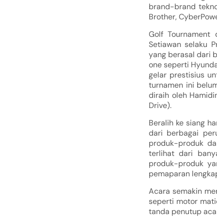
brand-brand teknol
Brother, CyberPower
Golf Tournament 
Setiawan selaku P
yang berasal dari
one seperti Hyunda
gelar prestisius u
turnamen ini belum
diraih oleh Hamidin
Drive).
Beralih ke siang h
dari berbagai per
produk-produk dar
terlihat dari ba
produk-produk ya
pemaparan lengkap 
Acara semakin mer
seperti motor matic
tanda penutup acar