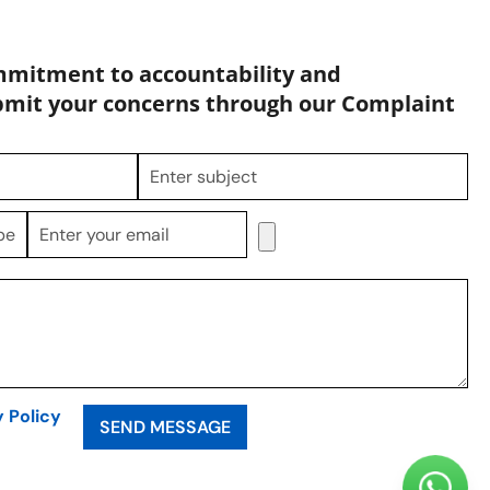
mmitment to accountability and
bmit your concerns through our Complaint
y Policy
SEND MESSAGE