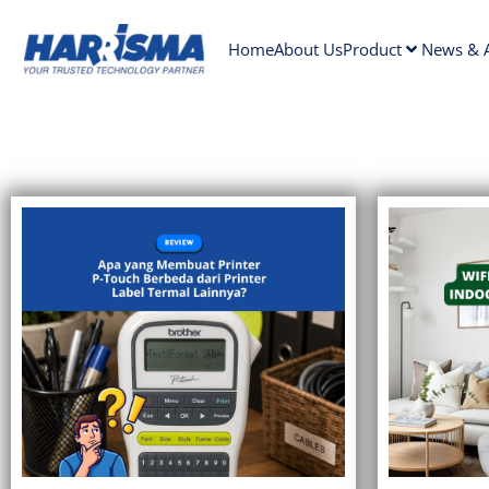
Home
About Us
Product
News & A