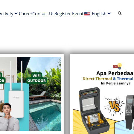
ctivity
Career
Contact Us
Register Event
English