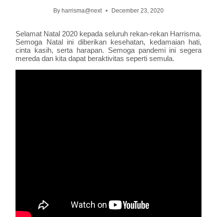
By
harrisma@next
December 23, 2020
Selamat Natal 2020 kepada seluruh rekan-rekan Harrisma.
Semoga Natal ini diberikan kesehatan, kedamaian hati,
cinta kasih, serta harapan. Semoga pandemi ini segera
mereda dan kita dapat beraktivitas seperti semula.