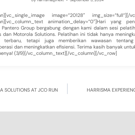
mn][vc_single_image image=”20128″ img_size=”full”][/vc
mn][vc_column_text animation_delay=”0″]Hari yang pe
 Pantero Group bergabung dengan kami dalam sesi pelatih
s dan Motorola Solutions. Pelatihan ini tidak hanya mening
gi terbaru, tetapi juga memberikan wawasan tentan
rasi dan meningkatkan efisiensi. Terima kasih banyak untu
menya! (3/9)[/vc_column_text][/vc_column][/vc_row]
A SOLUTIONS AT JCO RUN
HARRISMA EXPERIEN