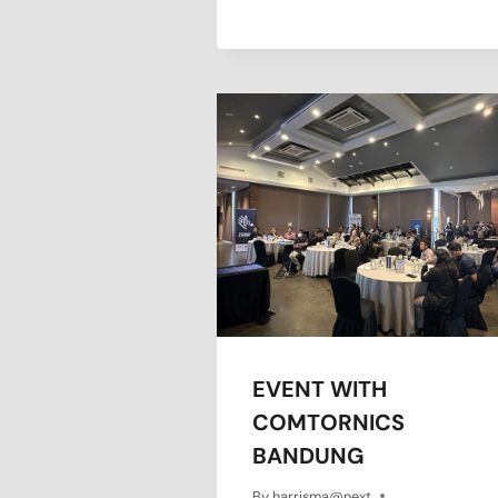
EVENT WITH
COMTORNICS
BANDUNG
By
harrisma@next