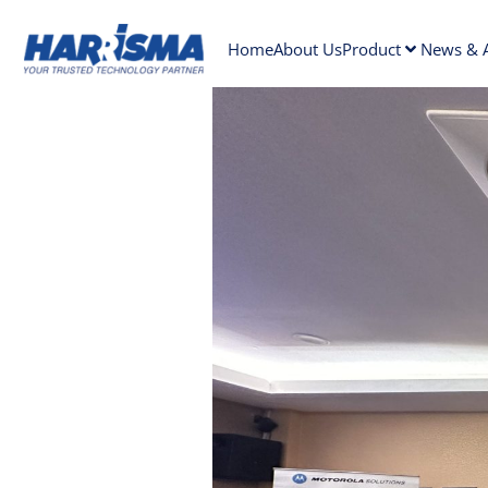
Home
About Us
Product
News & A