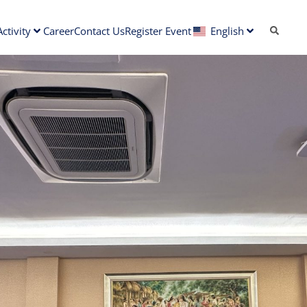
ctivity
Career
Contact Us
Register Event
English