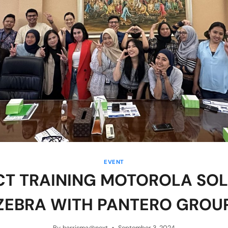
EVENT
T TRAINING MOTOROLA SOL
ZEBRA WITH PANTERO GROU
By
harrisma@next
September 3, 2024