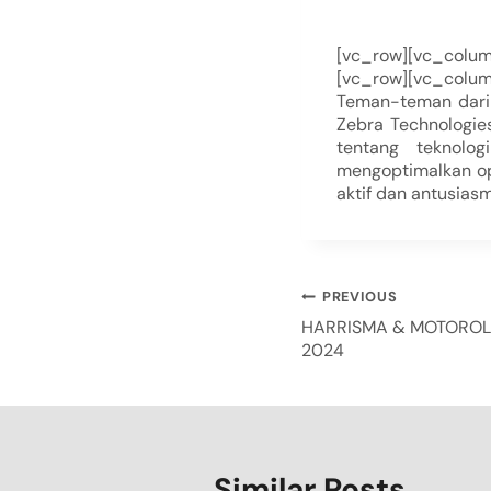
[vc_row][vc_colu
[vc_row][vc_colu
Teman-teman dari
Zebra Technologie
tentang teknolo
mengoptimalkan ope
aktif dan antusias
PREVIOUS
HARRISMA & MOTOROL
2024
Similar Posts