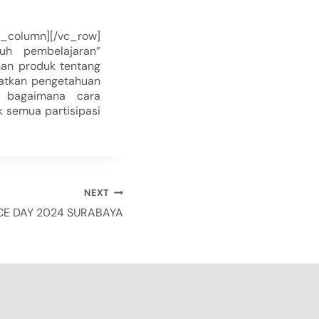
_column][/vc_row]
nuh pembelajaran”
an produk tentang
katkan pengetahuan
g bagaimana cara
k semua partisipasi
NEXT
CE DAY 2024 SURABAYA