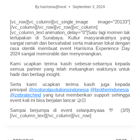
By
harrisma@next
September 3, 2024
[vc_row][vc_column][vc_single_image image=”20133″]
[/vc_column][/vc_row][vc_row][vc_column]
[vc_column_text animation_delay=”0″]Satu lagi momen tak
terlupakan di Surabaya. Kultur masyarakatnya yang
sangat ramah dan bersahabat serta makanan lokal dengan
rasa otentik membuat event Harrisma Experience Day
2024 sangat memorable dan menyenangkan.
Kami ucapkan terima kasih sebesar-sebarnya kepada
semua partner yang telah meluangkan waktunya untuk
hadir dan berbagi insight.
Serta kami ucapkan terima kasih juga kepada
prinsipal
@motorolasolutionsindonesia
@brotherindonesia
@zebratechind
yang turut memberikan support sehingga
event kali ini bisa berjalan lancar 🤝🏻
Sampai berjumpa di event selanjutnyaaa 🎊 (3/9)
[/vc_column_text][/vc_column][/vc_row]