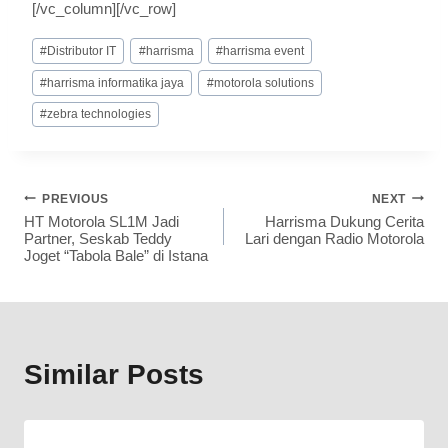
[/vc_column][/vc_row]
#
Distributor IT
#
harrisma
#
harrisma event
#
harrisma informatika jaya
#
motorola solutions
#
zebra technologies
PREVIOUS
NEXT
HT Motorola SL1M Jadi
Harrisma Dukung Cerita
Partner, Seskab Teddy
Lari dengan Radio Motorola
Joget “Tabola Bale” di Istana
Similar Posts