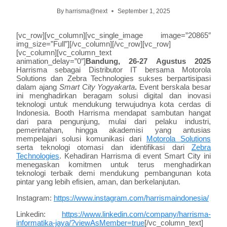
By
harrisma@next
September 1, 2025
[vc_row][vc_column][vc_single_image image=”20865″
img_size=”Full”][/vc_column][/vc_row][vc_row]
[vc_column][vc_column_text
animation_delay=”0″]
Bandung, 26-27 Agustus 2025
Harrisma sebagai Distributor IT bersama Motorola
Solutions dan Zebra Technologies sukses berpartisipasi
dalam ajang
Smart City Yogyakarta
.
Event berskala besar
ini menghadirkan beragam solusi digital dan inovasi
teknologi untuk mendukung terwujudnya kota cerdas di
Indonesia. Booth Harrisma mendapat sambutan hangat
dari para pengunjung, mulai dari pelaku industri,
pemerintahan, hingga akademisi yang antusias
mempelajari solusi komunikasi dari
Motorola Solutions
serta teknologi otomasi dan identifikasi dari
Zebra
Technologies
. Kehadiran Harrisma di event Smart City ini
menegaskan komitmen untuk terus menghadirkan
teknologi terbaik demi mendukung pembangunan kota
pintar yang lebih efisien, aman, dan berkelanjutan.
Instagram:
https://www.instagram.com/harrismaindonesia/
Linkedin:
https://www.linkedin.com/company/harrisma-
informatika-jaya/?viewAsMember=true
[/vc_column_text]