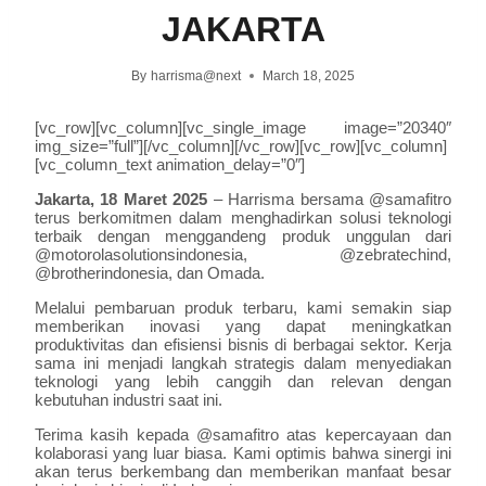
JAKARTA
By
harrisma@next
March 18, 2025
[vc_row][vc_column][vc_single_image image=”20340″
img_size=”full”][/vc_column][/vc_row][vc_row][vc_column]
[vc_column_text animation_delay=”0″]
Jakarta, 18 Maret 2025
– Harrisma bersama @samafitro
terus berkomitmen dalam menghadirkan solusi teknologi
terbaik dengan menggandeng produk unggulan dari
@motorolasolutionsindonesia, @zebratechind,
@brotherindonesia, dan Omada.
Melalui pembaruan produk terbaru, kami semakin siap
memberikan inovasi yang dapat meningkatkan
produktivitas dan efisiensi bisnis di berbagai sektor. Kerja
sama ini menjadi langkah strategis dalam menyediakan
teknologi yang lebih canggih dan relevan dengan
kebutuhan industri saat ini.
Terima kasih kepada @samafitro atas kepercayaan dan
kolaborasi yang luar biasa. Kami optimis bahwa sinergi ini
akan terus berkembang dan memberikan manfaat besar