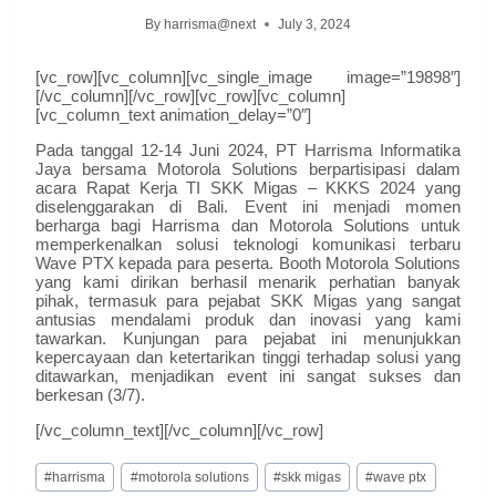
By
harrisma@next
July 3, 2024
[vc_row][vc_column][vc_single_image image=”19898″]
[/vc_column][/vc_row][vc_row][vc_column]
[vc_column_text animation_delay=”0″]
Pada tanggal 12-14 Juni 2024, PT Harrisma Informatika
Jaya bersama Motorola Solutions berpartisipasi dalam
acara Rapat Kerja TI SKK Migas – KKKS 2024 yang
diselenggarakan di Bali. Event ini menjadi momen
berharga bagi Harrisma dan Motorola Solutions untuk
memperkenalkan solusi teknologi komunikasi terbaru
Wave PTX kepada para peserta. Booth Motorola Solutions
yang kami dirikan berhasil menarik perhatian banyak
pihak, termasuk para pejabat SKK Migas yang sangat
antusias mendalami produk dan inovasi yang kami
tawarkan. Kunjungan para pejabat ini menunjukkan
kepercayaan dan ketertarikan tinggi terhadap solusi yang
ditawarkan, menjadikan event ini sangat sukses dan
berkesan (3/7).
[/vc_column_text][/vc_column][/vc_row]
#
harrisma
#
motorola solutions
#
skk migas
#
wave ptx