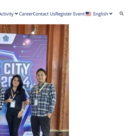
ctivity
Career
Contact Us
Register Event
English