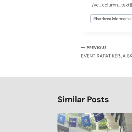
[/vc_column_text]
#
harrisma informatika
PREVIOUS
EVENT RAPAT KERJA S
Similar Posts