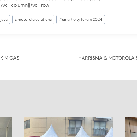
[/vc_column][/vc_row]
 jaya
#
motorola solutions
#
smart city forum 2024
KK MIGAS
HARRISMA & MOTOROLA S