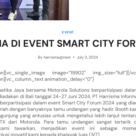
EVENT
A DI EVENT SMART CITY FO
By
harrisma@next
July 3, 2024
mn][vc_single_image image=”19902″ img_size=”full”][/vc
n][vc_column_text animation_delay=”0″]
matika Jaya bersama Motorola Solutions berpartisipasi dala
adakan di Bali tanggal 24-27 Juni 2024, PT Harrisma Infor
 berpartisipasi dalam event Smart City Forum 2024 yang diad
eriah dengan banyaknya tamu undangan yang hadir. Booth kam
gunjung yang antusias untuk mengetahui lebih lanjut tentan
X dari Motorola. Para tamu undangan sangat tertarik 
kami tawarkan, menjadikan event ini sebagai mom
usi inovatif kami kepada khalayak luas (3/7)