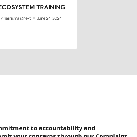
ECOSYSTEM TRAINING
By
harrisma@next
June 24, 2024
mmitment to accountability and
bmit your concerns through our Complaint