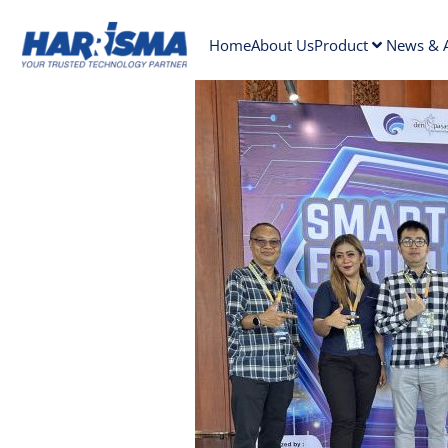
Home
About Us
Product
News & A