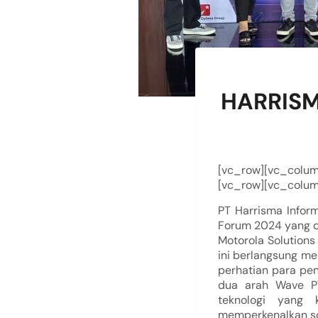
HARRISM
[vc_row][vc_colu
[vc_row][vc_colum
PT Harrisma Infor
Forum 2024 yang di
Motorola Solutions
ini berlangsung m
perhatian para pen
dua arah Wave PT
teknologi yang 
memperkenalkan sol