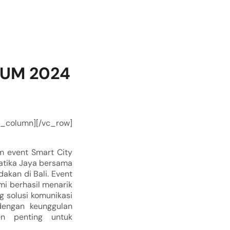
RUM 2024
_column][/vc_row]
m event Smart City
matika Jaya bersama
akan di Bali. Event
i berhasil menarik
g solusi komunikasi
dengan keunggulan
en penting untuk