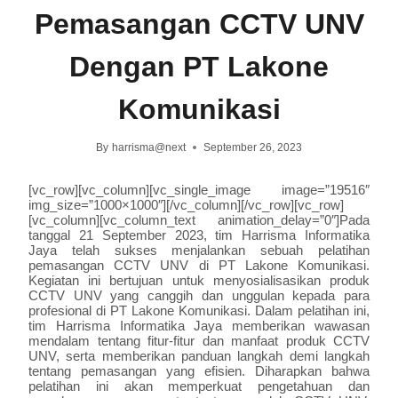
Pemasangan CCTV UNV
Dengan PT Lakone
Komunikasi
By
harrisma@next
September 26, 2023
[vc_row][vc_column][vc_single_image image=”19516″
img_size=”1000×1000″][/vc_column][/vc_row][vc_row]
[vc_column][vc_column_text animation_delay=”0″]Pada
tanggal 21 September 2023, tim Harrisma Informatika
Jaya telah sukses menjalankan sebuah pelatihan
pemasangan CCTV UNV di PT Lakone Komunikasi.
Kegiatan ini bertujuan untuk menyosialisasikan produk
CCTV UNV yang canggih dan unggulan kepada para
profesional di PT Lakone Komunikasi. Dalam pelatihan ini,
tim Harrisma Informatika Jaya memberikan wawasan
mendalam tentang fitur-fitur dan manfaat produk CCTV
UNV, serta memberikan panduan langkah demi langkah
tentang pemasangan yang efisien. Diharapkan bahwa
pelatihan ini akan memperkuat pengetahuan dan