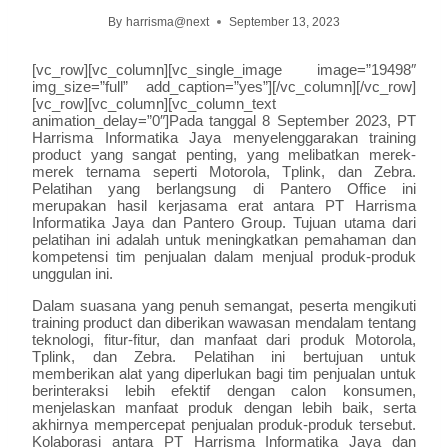
By
harrisma@next
September 13, 2023
[vc_row][vc_column][vc_single_image image=”19498″
img_size=”full” add_caption=”yes”][/vc_column][/vc_row]
[vc_row][vc_column][vc_column_text
animation_delay=”0″]Pada tanggal 8 September 2023, PT
Harrisma Informatika Jaya menyelenggarakan training
product yang sangat penting, yang melibatkan merek-
merek ternama seperti Motorola, Tplink, dan Zebra.
Pelatihan yang berlangsung di Pantero Office ini
merupakan hasil kerjasama erat antara PT Harrisma
Informatika Jaya dan Pantero Group. Tujuan utama dari
pelatihan ini adalah untuk meningkatkan pemahaman dan
kompetensi tim penjualan dalam menjual produk-produk
unggulan ini.
Dalam suasana yang penuh semangat, peserta mengikuti
training product dan diberikan wawasan mendalam tentang
teknologi, fitur-fitur, dan manfaat dari produk Motorola,
Tplink, dan Zebra. Pelatihan ini bertujuan untuk
memberikan alat yang diperlukan bagi tim penjualan untuk
berinteraksi lebih efektif dengan calon konsumen,
menjelaskan manfaat produk dengan lebih baik, serta
akhirnya mempercepat penjualan produk-produk tersebut.
Kolaborasi antara PT Harrisma Informatika Jaya dan