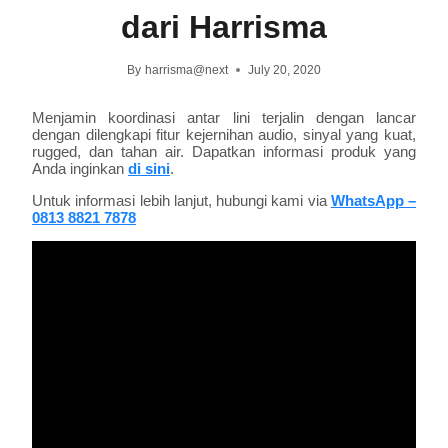
dari Harrisma
By
harrisma@next
July 20, 2020
Menjamin koordinasi antar lini terjalin dengan lancar
dengan dilengkapi fitur kejernihan audio, sinyal yang kuat,
rugged, dan tahan air. Dapatkan informasi produk yang
Anda inginkan
di sini
.
Untuk informasi lebih lanjut, hubungi kami via
WhatsApp –
0813 8821 7878