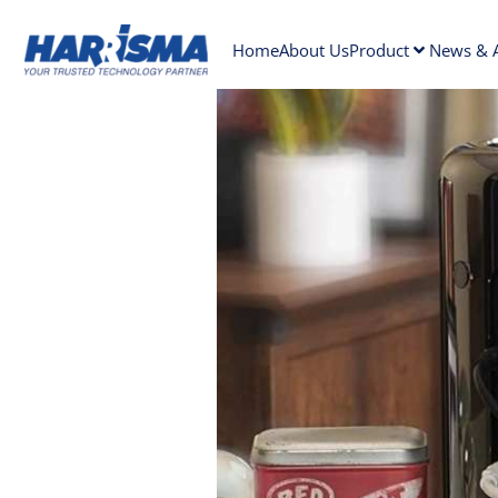
Home
About Us
Product
News & A