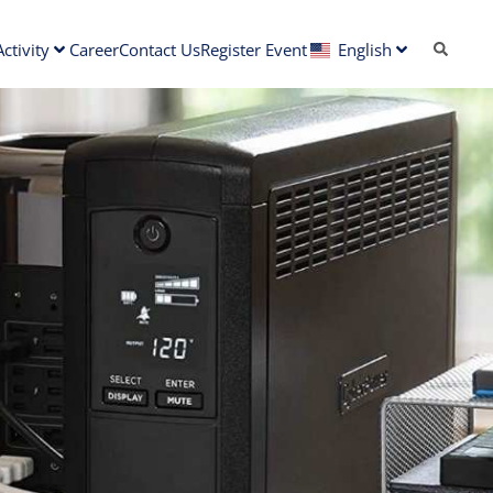
ctivity
Career
Contact Us
Register Event
English