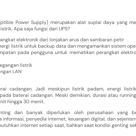
uptible Power Supply) merupakan alat suplai daya yang m
strik. Apa saja fungsi dari UPS?
angkat elektronik dari lonjakan arus dan sambaran petir
rgi listrik untuk backup data dan mengamankan sistem ope
patan pada pengguna untuk mematikan perangkat elektron
egangan listrik
ringan LAN
rai cadangan. Jadi meskipun listrik padam, energi listri
pada baterai cadangan. Meski demikian, durasi atau running
nit hingga 30 menit.
nting dan banyak diperlukan oleh perusahaan yang be
a informasi, penyedia internet, keuangan digital, dan sejenis
tuhkan internet setiap saat, bahkan saat kondisi genting sek