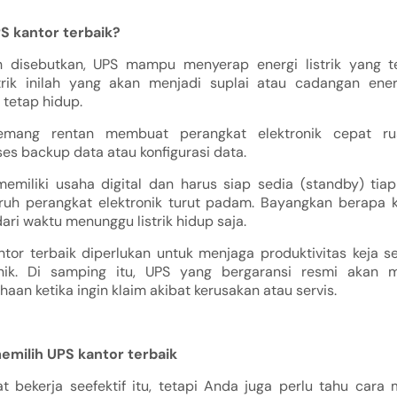
S kantor terbaik?
h disebutkan, UPS mampu menyerap energi listrik yang ters
trik inilah yang akan menjadi suplai atau cadangan ene
r tetap hidup.
emang rentan membuat perangkat elektronik cepat rus
s backup data atau konfigurasi data.
miliki usaha digital dan harus siap sedia (standby) tiap s
uh perangkat elektronik turut padam. Bayangkan berapa 
ari waktu menunggu listrik hidup saja.
ntor terbaik diperlukan untuk menjaga produktivitas keja s
onik. Di samping itu, UPS yang bergaransi resmi akan
aan ketika ingin klaim akibat kerusakan atau servis.
emilih UPS kantor terbaik
bekerja seefektif itu, tetapi Anda juga perlu tahu cara 