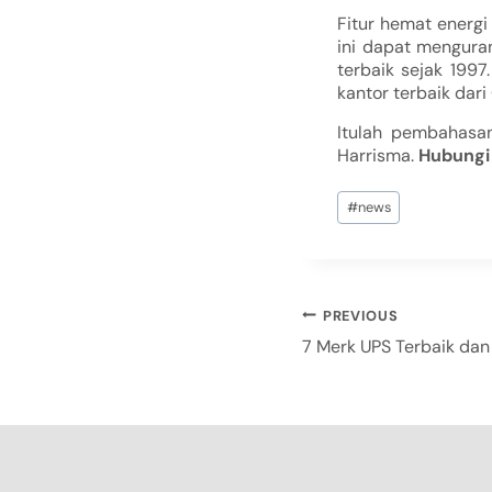
Fitur hemat energ
ini dapat menguran
terbaik sejak 199
kantor terbaik dar
Itulah pembahasan
Harrisma.
Hubungi
#
news
PREVIOUS
7 Merk UPS Terbaik dan