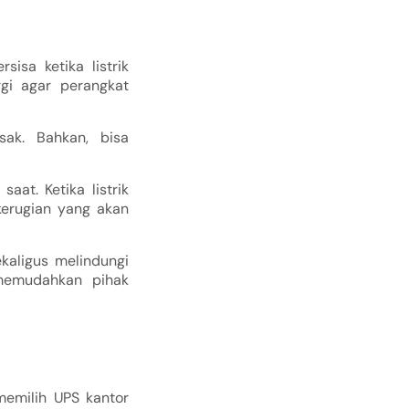
isa ketika listrik
rgi agar perangkat
ak. Bahkan, bisa
aat. Ketika listrik
kerugian yang akan
ekaligus melindungi
 memudahkan pihak
memilih UPS kantor