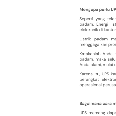
Mengapa perlu UP
Seperti yang tela
padam. Energi lis
elektronik di kanto
Listrik padam m
menggagalkan prose
Katakanlah Anda me
padam, maka selur
Anda alami, mulai d
Karena itu, UPS ka
perangkat elektr
operasional perusah
Bagaimana cara m
UPS memang dapat 