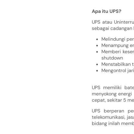
Apa itu UPS?
UPS atau Uninterr
sebagai cadangan li
Melindungi per
Menampung ene
Memberi kesem
shutdown
Menstabilkan t
Mengontrol ja
UPS memiliki bate
menyokong energi 
cepat, sekitar 5 me
UPS berperan pe
telekomunikasi, jas
bidang inilah membu