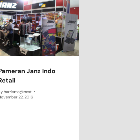
Pameran Janz Indo
Retail
By
harrisma@next
November 22, 2016