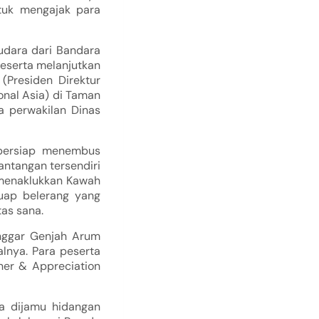
tuk mengajak para
udara dari Bandara
peserta melanjutkan
Presiden Direktur
onal Asia) di Taman
a perwakilan Dinas
 bersiap menembus
tantangan tersendiri
 menaklukkan Kawah
uap belerang yang
as sana.
anggar Genjah Arum
lnya. Para peserta
ner & Appreciation
a dijamu hidangan