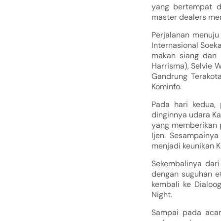
yang bertempat d
master dealers men
Perjalanan menuju
Internasional Soek
makan siang dan 
Harrisma), Selvie 
Gandrung Terakota
Kominfo.
Pada hari kedua,
dinginnya udara Kaw
yang memberikan p
Ijen. Sesampainy
menjadi keunikan K
Sekembalinya dari
dengan suguhan et
kembali ke Dialoo
Night.
Sampai pada acar