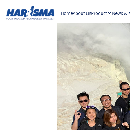
Home
About Us
Product
News & A