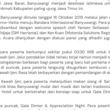
i Jawa Barat. Banyuwangi menjadi destinasi istimewa un
ikmati Kabupaten paling ujung Jawa Timur ini.
 Banyuwangi dimulai tanggal 16 Oktober 2019 melalui jalan 
arno-Hatta menuju Bandara Internasional Banyuwangi. Para 
disambut dengan welcome speech oleh Yansen Setiawan (
Widjaja (GM Harrisma), dan Ken Kuan (Motorola Solutions Regi
. Acara dilanjutkan dengan diskusi panel yang dihadiri jug
 para peserta berkumpul sekitar pukul 03:30 WIB untuk
ah Ijen. Jalur pendakian tidak terlalu terjal namun menjadi 
engalaman berkesan bagi peserta yang baru kali pertama
a di puncak, para peserta langsung disuguhkan semburan 
awah Ijen. Rasa lelah terbayarkan dengan pemandangan di at
 Kawah Ijen, para peserta melanjutkan makan siang di S
nik khas Banyuwangi mulai dari musik dan tarian tradisiona
g Hotel untuk beristirahat dan bersiap-siap untuk Gala Din
a puncak, Gala Dinner & Appreciation Night. Para pesert