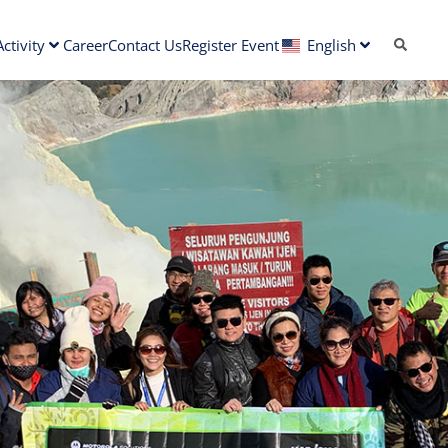
ctivity
Career
Contact Us
Register Event
English