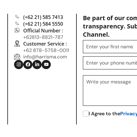
(+62 21) 585 7413
Be part of our co
(+62 21) 584 5550
transparency. Su
Official Number :
Channel.
+62813-8821-787
Customer Service :
+62 878-5758-0011
info@harrisma.com
.
I Agree to the
Privac