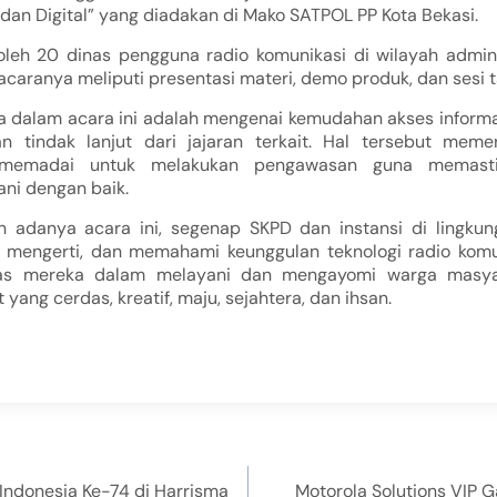
dan Digital” yang diadakan di Mako SATPOL PP Kota Bekasi.
 oleh 20 dinas pengguna radio komunikasi di wilayah admini
caranya meliputi presentasi materi, demo produk, dan sesi 
dalam acara ini adalah mengenai kemudahan akses informa
 tindak lanjut dari jajaran terkait. Hal tersebut meme
memadai untuk melakukan pengawasan guna memasti
ni dengan baik.
 adanya acara ini, segenap SKPD dan instansi di lingku
 mengerti, dan memahami keunggulan teknologi radio komun
tas mereka dalam melayani dan mengayomi warga masya
ang cerdas, kreatif, maju, sejahtera, dan ihsan.
ndonesia Ke-74 di Harrisma
Motorola Solutions VIP G