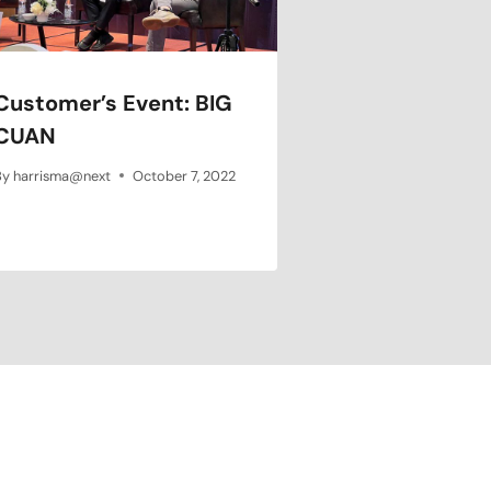
Customer’s Event: BIG
CUAN
By
harrisma@next
October 7, 2022