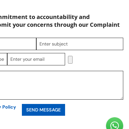
mmitment to accountability and
bmit your concerns through our Complaint
y Policy
SEND MESSAGE