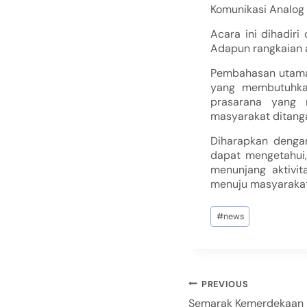
Komunikasi Analog 
Acara ini dihadiri
Adapun rangkaian a
Pembahasan utama 
yang membutuhkan
prasarana yang 
masyarakat ditanga
Diharapkan dengan
dapat mengetahui,
menunjang aktivi
menuju masyarakat y
#
news
PREVIOUS
Semarak Kemerdekaan I