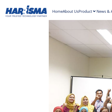
Home
About Us
Product
News & A