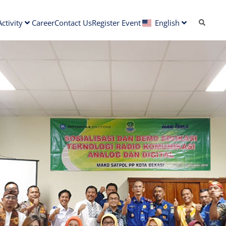
ctivity
Career
Contact Us
Register Event
English