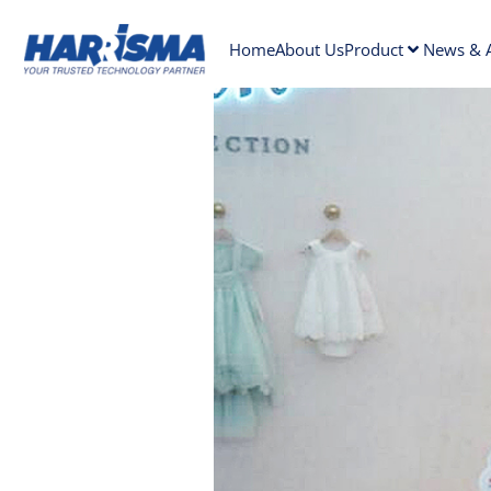
Home
About Us
Product
News & A