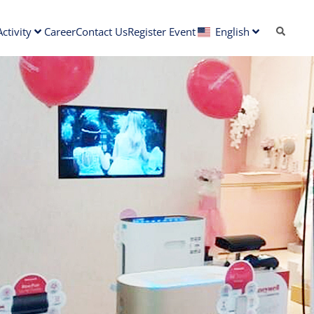
ctivity
Career
Contact Us
Register Event
English