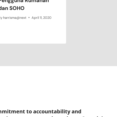
Pengguna Rumahan
dan SOHO
By
harrisma@next
April 11, 2020
mmitment to accountability and