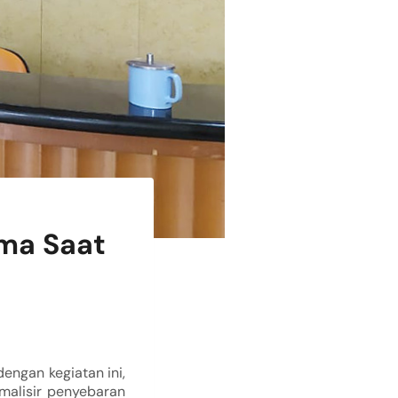
sma Saat
engan kegiatan ini,
malisir penyebaran