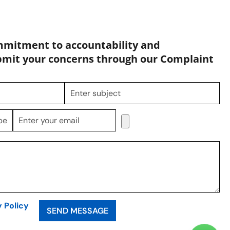
mmitment to accountability and
bmit your concerns through our Complaint
y Policy
SEND MESSAGE