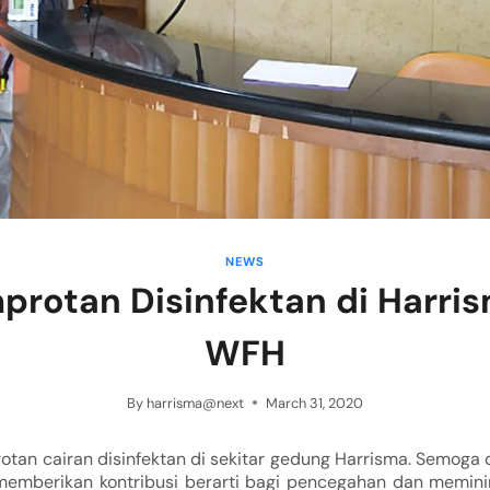
NEWS
rotan Disinfektan di Harri
WFH
By
harrisma@next
March 31, 2020
tan cairan disinfektan di sekitar gedung Harrisma. Semoga d
mberikan kontribusi berarti bagi pencegahan dan memini