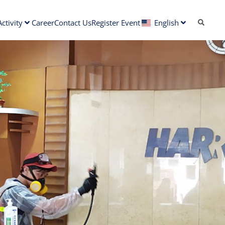
ctivity
Career
Contact Us
Register Event
English