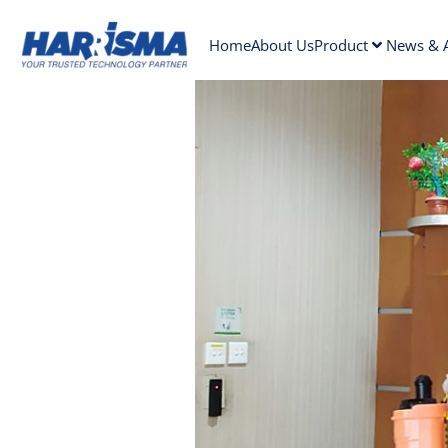
Home
About Us
Product
News & A