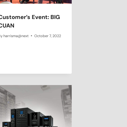
Customer’s Event: BIG
CUAN
By
harrisma@next
October 7, 2022