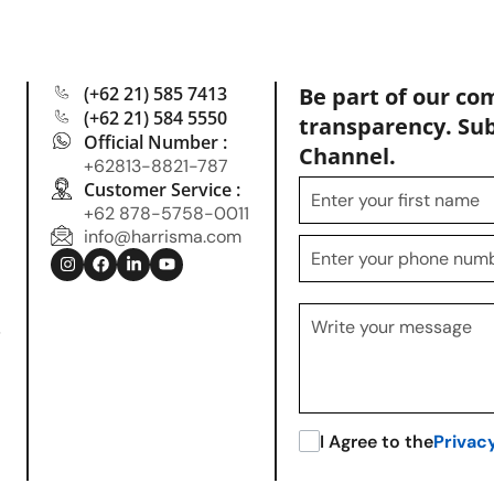
(+62 21) 585 7413
Be part of our co
(+62 21) 584 5550
transparency. Su
Official Number :
Channel.
+62813-8821-787
Customer Service :
+62 878-5758-0011
info@harrisma.com
.
I Agree to the
Privac