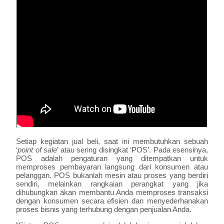
Setiap kegiatan jual beli, saat ini membutuhkan sebuah
‘
point of sale
’ atau sering disingkat ‘POS’. Pada esensinya,
POS adalah pengaturan yang ditempatkan untuk
memproses pembayaran langsung dari konsumen atau
pelanggan. POS bukanlah mesin atau proses yang berdiri
sendiri, melainkan rangkaian perangkat yang jika
dihubungkan akan membantu Anda memproses transaksi
dengan konsumen secara efisien dan menyederhanakan
proses bisnis yang terhubung dengan penjualan Anda.