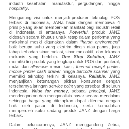
industri kesehatan, manufaktur, pergudangan, hingga
hospitality
.
Mengusung visi untuk menjadi produsen teknologi POS
terbaik di Indonesia, JANZ hadir dengan membawa 4
prinsip yang akan memberikan manfaat bagi industri retail
di Indonesia, di antaranya:
Powerful
, produk JANZ
didesain secara khusus untuk tetap dalam performa yang
maksimal meski digunakan dalam “
harsh environment
”
baik berupa suhu yang ekstrim dingin atau panas, juga
tahap terhadap sinar radiasi, sinar radioaktif, dan tekanan
mekanis yang berlebih.
One Stop Solution
, JANZ
memiliki lini produk yang lengkap untuk POS dan periferal,
mulai dari
all-in-one
mesin kasir,
thermal receipt printer,
mobile printer cash drawer
hingga
barcode scanner
yang
memiliki teknologi terkini di kelasnya.
Reliable
, JANZ
menjanjikan ketenangan pikiran konsumen dengan
tersebarnya jaringan
service point
yang tersebar di seluruh
Indonesia.
Value for money
, sebagai
principal
, JANZ
mendengarkan dan menganalisis pasar secara mendalam
sehingga harga yang ditetapkan dapat diterima dengan
baik oleh pasar di Indonesia, serta kemudahan
memperoleh suku cadang produk JANZ dengan harga
terbaik.
Dalam peluncurannya, JANZ menggandeng Zebra,