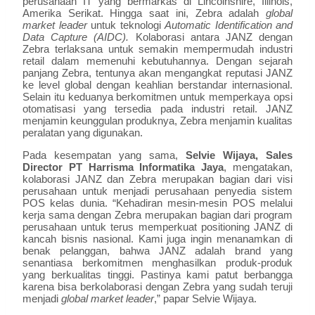
perusahaan IT yang bermarkas di Lincolnshire, Illinois,
Amerika Serikat. Hingga saat ini, Zebra adalah
global
market leader
untuk teknologi
Automatic Identification and
Data Capture (AIDC).
Kolaborasi antara JANZ dengan
Zebra terlaksana untuk semakin mempermudah industri
retail dalam memenuhi kebutuhannya. Dengan sejarah
panjang Zebra, tentunya akan mengangkat reputasi JANZ
ke level global dengan keahlian berstandar internasional.
Selain itu keduanya berkomitmen untuk memperkaya opsi
otomatisasi yang tersedia pada industri retail. JANZ
menjamin keunggulan produknya, Zebra menjamin kualitas
peralatan yang digunakan.
Pada kesempatan yang sama,
Selvie Wijaya, Sales
Director PT Harrisma Informatika Jaya
, mengatakan,
kolaborasi JANZ dan Zebra merupakan bagian dari visi
perusahaan untuk menjadi perusahaan penyedia sistem
POS kelas dunia. “Kehadiran mesin-mesin POS melalui
kerja sama dengan Zebra merupakan bagian dari program
perusahaan untuk terus memperkuat positioning JANZ di
kancah bisnis nasional. Kami juga ingin menanamkan di
benak pelanggan, bahwa JANZ adalah brand yang
senantiasa berkomitmen menghasilkan produk-produk
yang berkualitas tinggi. Pastinya kami patut berbangga
karena bisa berkolaborasi dengan Zebra yang sudah teruji
menjadi
global market leader
,” papar Selvie Wijaya.