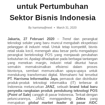
untuk Pertumbuhan
Sektor Bisnis Indonesia
By
harrisma@next
March 31, 2020
Jakarta, 27 Februari 2020
–
Trend
dan perangkat
teknologi seluler yang baru muncul mengubah ekspektasi
pelanggan di industri retail. Untuk tetap kompetitif, bisnis
retail skala kecil, menengah atau besar perlu mengadopsi
perangkat berteknologi POS yang menjawab perubahan
kebutuhan ini. Apalagi dihadapkan pada berbagai tantangan
yang menekan margin, industri retail dituntut harus
semakin memaksimalkan efisiensi dalam proses
bisnisnya, sembari memunculkan upaya-upaya untuk
mendukung transformasi digital. Memahami hal tersebut
PT. Harrisma Informatika Jaya
, pemasok dan distributor
produk-produk teknologi informatika (IT) terbesar di
Indonesia meluncurkan
JANZ
, sebuah
brand lokal baru
penyedia rangkaian produk pendukung teknologi POS
(
Point of Sale
)
canggih di pasar Indonesia. Terkait dengan
peluncurannya, JANZ menggandeng
Zebra
yang
merupakan
global market leader
di pasar AIDC