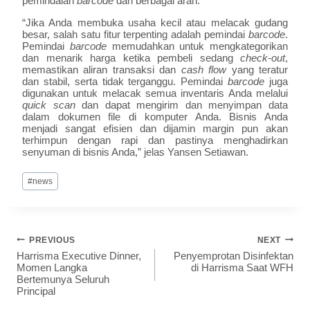
pemindaian
barcode
dari berbagai arah.
“Jika Anda membuka usaha kecil atau melacak gudang
besar, salah satu fitur terpenting adalah pemindai
barcode
.
Pemindai
barcode
memudahkan untuk mengkategorikan
dan menarik harga ketika pembeli sedang
check-out
,
memastikan aliran transaksi dan
cash flow
yang teratur
dan stabil, serta tidak terganggu. Pemindai
barcode
juga
digunakan untuk melacak semua inventaris Anda melalui
quick scan
dan dapat mengirim dan menyimpan data
dalam dokumen file di komputer Anda. Bisnis Anda
menjadi sangat efisien dan dijamin margin pun akan
terhimpun dengan rapi dan pastinya menghadirkan
senyuman di bisnis Anda,” jelas Yansen Setiawan.
#
news
PREVIOUS
NEXT
Harrisma Executive Dinner,
Penyemprotan Disinfektan
Momen Langka
di Harrisma Saat WFH
Bertemunya Seluruh
Principal