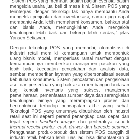
“Sistem POS yang memadai adalah bagian esensial dalam
mengelola usaha jual beli di masa kini. Sistem POS yang
terintegrasi dengan teknologi tak hanya membantu Anda
mengelola penjualan dan inventarisasi, namun juga dapat
membantu Anda lebih memahami konsumen, bahkan staf
dan bisnis Anda, memungkinkan Anda mengelola
keuntungan lebih baik dan bekerja lebih cerdas,” jelas
Yansen Setiawan.
Dengan teknologi POS yang memadai, otomatisasi di
industri retail memiliki kemampuan untuk membentuk
ulang bisnis model, memperluas rantai manfaat dengan
kemampuannya memberikan manajemen pasokan yang
lebih baik, kecepatan pengolahan dan analisis data,
sembari memberikan layanan yang dipersonalisasi sesuai
kebutuhan konsumen. Sistem pencatatan dan pengelolaan
aset dan persediaan yang baik akan membangun landasan
bagi kendali inventaris yang sukses, manajemen
pemeliharaan, pemanfaatan sumber daya dan serangkaian
keuntungan lainnya yang merampingkan proses dan
berkontribusi terhadap pendapatan akhir yang sehat.
Teknologi POS yang umumnya dibutuhkan oleh industri
retail saat ini seperti peranti penangkap data cepat dan
tepat seperti
handheld imager
dan periferalnya seperti
thermal receipt printer, cash drawer
dan
barcode scanner.
Penggunaan produk-produk dan sistem POS canggih di
industri retail, bahkan lebih luas lagi bisa dimanfaatkan di