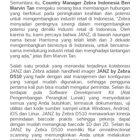
Sementara itu,
Country Manager Zebra Indonesia Ben
Marvin Tan
mengaku senang bisa membangun hubungan
yang berfokus pada peningkatan keahlian dan potensi
untuk mengembangkan industri retail di Indonesia, “Zebra
menyadari pentingnya sinergi dalam mengembangkan
potensi yang dimiliki Industri retail di Indonesia. Oleh
karena itu, kami percaya bahwa JANZ, di bawah naungan
nama besar Harrisma yang telah lebih dari 3 dekade
mengembangkan bisnisnya di Indonesia, untuk bersama-
sama mendukung industri retail dan menghadapi tantangan
yang ada,” jelas Ben Marvin Tan.
Salah satu produk yang menandai terjadinya kolaborasi
JANZ dan Zebra adalah
handheld imager
JANZ by Zebra
DS10
yang hadir dengan alat manajemen dan konfigurasi
yang sangat mudah digunakan, sehingga pengguna
pertama kali pun bisa mudah mengatur pemindai. Selain itu
terdapat pula
Software Development Kit
(Alat
Pengembangan Perangkat Lunak) yang menyediakan
semua yang Anda butuhkan, termasuk dokumentasi, uji
utilitas dan kode sumber sampel untuk Windows, Android,
iOS dan Linux. JANZ by Zebra DS10 menawarkan kinerja
pemindaian barcode praktis sehingga pekerja dapat
dengan mudah menangkap barcode 1D dan 2D. Selain itu
JANZ by Zebra DS10 memiliki fitur
omnidirectional
scanning
yang memungkinkan Anda untuk melakukan