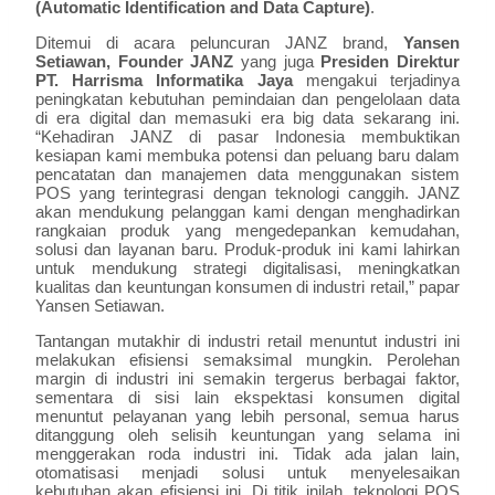
(Automatic Identification and Data Capture)
.
Ditemui di acara peluncuran JANZ brand,
Yansen
Setiawan, Founder JANZ
yang juga
Presiden Direktur
PT. Harrisma Informatika Jaya
mengakui terjadinya
peningkatan kebutuhan pemindaian dan pengelolaan data
di era digital dan memasuki era big data sekarang ini.
“Kehadiran JANZ di pasar Indonesia membuktikan
kesiapan kami membuka potensi dan peluang baru dalam
pencatatan dan manajemen data menggunakan sistem
POS yang terintegrasi dengan teknologi canggih. JANZ
akan mendukung pelanggan kami dengan menghadirkan
rangkaian produk yang mengedepankan kemudahan,
solusi dan layanan baru. Produk-produk ini kami lahirkan
untuk mendukung strategi digitalisasi, meningkatkan
kualitas dan keuntungan konsumen di industri retail,” papar
Yansen Setiawan.
Tantangan mutakhir di industri retail menuntut industri ini
melakukan efisiensi semaksimal mungkin. Perolehan
margin di industri ini semakin tergerus berbagai faktor,
sementara di sisi lain ekspektasi konsumen digital
menuntut pelayanan yang lebih personal, semua harus
ditanggung oleh selisih keuntungan yang selama ini
menggerakan roda industri ini. Tidak ada jalan lain,
otomatisasi menjadi solusi untuk menyelesaikan
kebutuhan akan efisiensi ini. Di titik inilah, teknologi POS