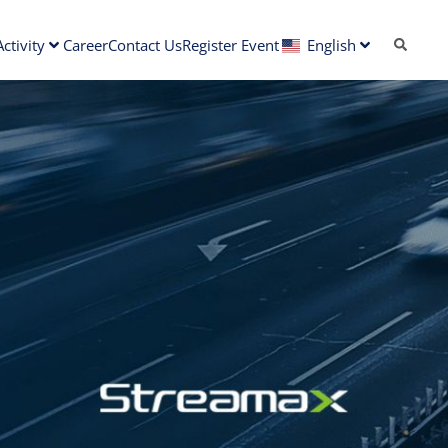
ctivity
Career
Contact Us
Register Event
English