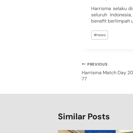
Harrisma selaku d
seluruh Indonesi
benefit berlimpah 
#
news
PREVIOUS
Harrisma Match Day 20
77
Similar Posts