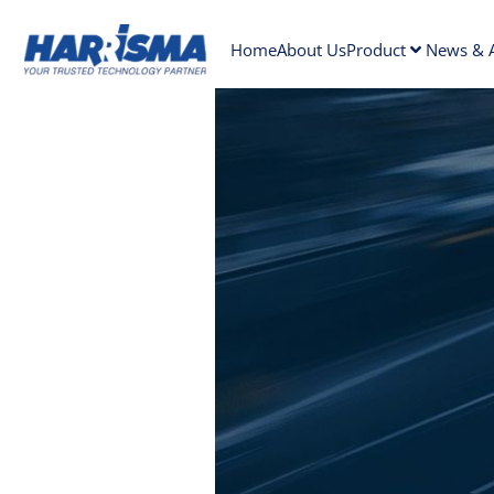
Home
About Us
Product
News & A