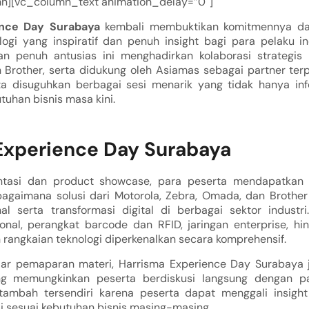
n][vc_column_text animation_delay=”0″]
ence Day Surabaya
kembali membuktikan komitmennya da
ogi yang inspiratif dan penuh insight bagi para pelaku in
n penuh antusias ini menghadirkan kolaborasi strategis
 Brother, serta didukung oleh Asiamas sebagai partner terp
ta disuguhkan berbagai sesi menarik yang tidak hanya info
utuhan bisnis masa kini.
Experience Day Surabaya
ntasi dan product showcase, para peserta mendapatkan
bagaimana solusi dari Motorola, Zebra, Omada, dan Broth
nal serta transformasi digital di berbagai sektor industri
onal, perangkat barcode dan RFID, jaringan enterprise, hin
h rangkaian teknologi diperkenalkan secara komprehensif.
dar pemaparan materi, Harrisma Experience Day Surabaya 
ang memungkinkan peserta berdiskusi langsung dengan pa
tambah tersendiri karena peserta dapat menggali insigh
i sesuai kebutuhan bisnis masing-masing.