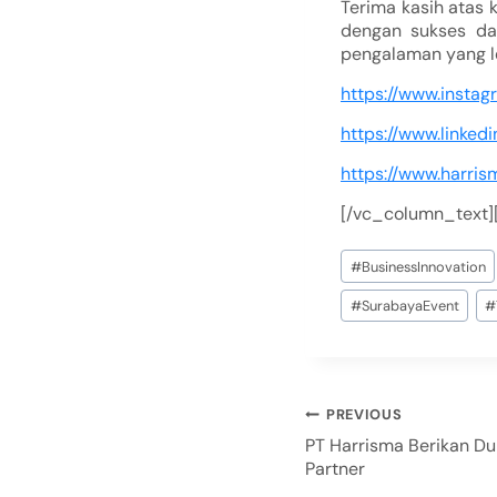
Terima kasih atas 
dengan sukses da
pengalaman yang le
https://www.insta
https://www.linke
https://www.harris
[/vc_column_text]
#
BusinessInnovation
#
SurabayaEvent
#
PREVIOUS
PT Harrisma Berikan Du
Partner