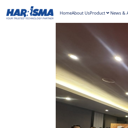
Home
About Us
Product
News & A