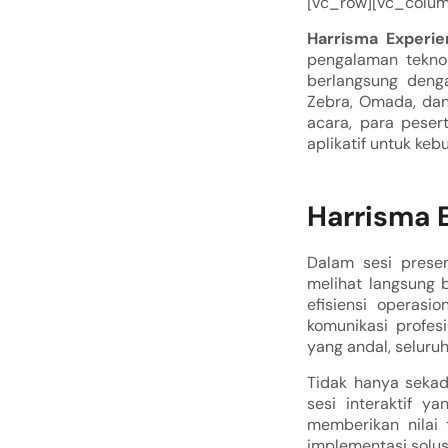
[vc_row][vc_colum
Harrisma Experi
pengalaman teknol
berlangsung denga
Zebra, Omada, dan
acara, para peser
aplikatif untuk keb
Harrisma 
Dalam sesi prese
melihat langsung 
efisiensi operasio
komunikasi profesi
yang andal, seluru
Tidak hanya seka
sesi interaktif y
memberikan nilai 
implementasi solus