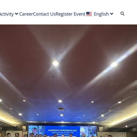
ctivity
Career
Contact Us
Register Event
English