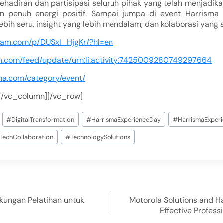
kehadiran dan partisipasi seluruh pihak yang telah menjadikan
n penuh energi positif. Sampai jumpa di event Harrisma 
bih seru, insight yang lebih mendalam, dan kolaborasi yang 
gram.com/p/DUSxI_HjgKr/?hl=en
din.com/feed/update/urn:li:activity:7425009280749297664
ma.com/category/event/
[/vc_column][/vc_row]
#
DigitalTransformation
#
HarrismaExperienceDay
#
HarrismaExper
TechCollaboration
#
TechnologySolutions
kungan Pelatihan untuk
Motorola Solutions and H
Effective Profes