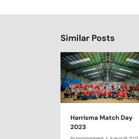
Similar Posts
Harrisma Match Day
2023
By
harrisma@next
August 18, 2023