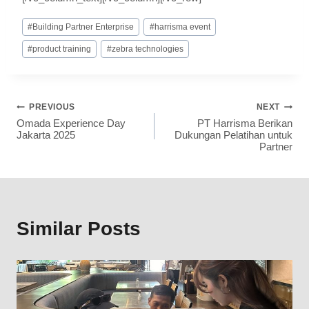
#
Building Partner Enterprise
#
harrisma event
#
product training
#
zebra technologies
PREVIOUS
NEXT
Omada Experience Day
PT Harrisma Berikan
Jakarta 2025
Dukungan Pelatihan untuk
Partner
Similar Posts