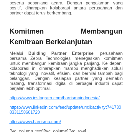
peserta sepanjang acara. Dengan pengalaman yang
positif, diharapkan kolaborasi antara perusahaan dan
partner dapat terus berkembang.
Komitmen Membangun
Kemitraan Berkelanjutan
Melalui
Building Partner Enterprise
, perusahaan
bersama Zebra Technologies menegaskan komitmen
untuk membangun kemitraan jangka panjang. Ke depan,
kolaborasi ini diharapkan mampu menghadirkan solusi
teknologi yang inovatif, efisien, dan bernilai tambah bagi
pelanggan. Dengan kesiapan partner yang semakin
matang, transformasi digital di berbagai industri dapat
berjalan lebih optimal.
https://www.instagram.com/harrismaindonesia/
https://www.linkedin.com/feed/update/urn:li:activity:741739
8331158601729
https://www.harrisma.com/
[/vc_column_text][/vc_column][/vc_row]