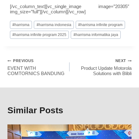
[/vc_column_text][vc_single_image image=”20305″
img_size=”full”][/vc_column][/vc_row]
#
harrisma
#
harrisma indonesia
#
harrisma infinite program
#
harrisma infinite program 2025
#
harrisma informatika jaya
PREVIOUS
NEXT
EVENT WITH
Product Update Motorola
COMTORNICS BANDUNG
Solutions with Blibli
Similar Posts