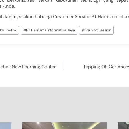
tuk berkonsultasi terkait kebutuhan teknologi yang tep
s Anda.
ih lanjut, silakan hubungi Customer Service PT Harrisma Infor
y Tp-link
#
PT Harrisma informatika Jaya
#
Training Session
nches New Learning Center
Topping Off Ceremony