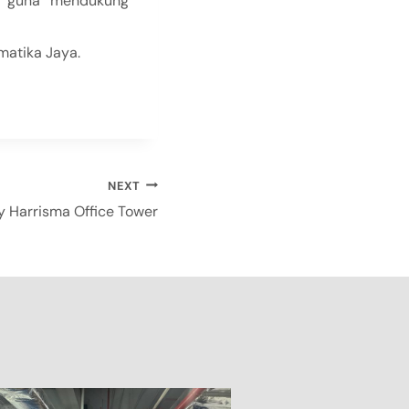
at guna mendukung
matika Jaya.
NEXT
 Harrisma Office Tower