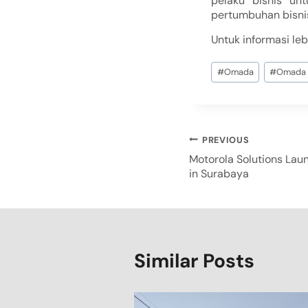
pelaku bisnis un
pertumbuhan bisni
Untuk informasi leb
#
Omada
#
Omada b
PREVIOUS
Motorola Solutions Lau
in Surabaya
Similar Posts