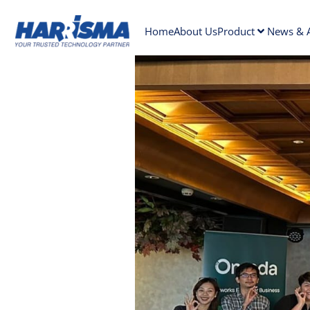
Home
About Us
Product
News & A