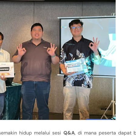
 semakin hidup melalui sesi
Q&A
, di mana peserta dapat b