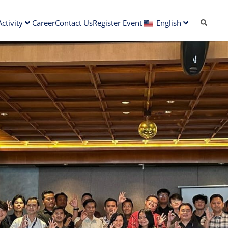
ctivity
Career
Contact Us
Register Event
English