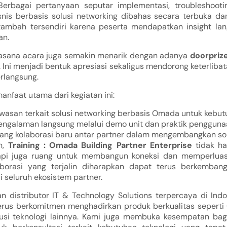
Berbagai pertanyaan seputar implementasi, troubleshootin
is berbasis solusi networking dibahas secara terbuka dan i
tambah tersendiri karena peserta mendapatkan insight lang
an.
suasana acara juga semakin menarik dengan adanya
doorpriz
i. Ini menjadi bentuk apresiasi sekaligus mendorong keterlibat
rlangsung.
anfaat utama dari kegiatan ini:
san terkait solusi networking berbasis Omada untuk kebutu
ngalaman langsung melalui demo unit dan praktik pengguna
ng kolaborasi baru antar partner dalam mengembangkan solu
n,
Training : Omada Building Partner Enterprise
tidak ha
tapi juga ruang untuk membangun koneksi dan memperluas 
borasi yang terjalin diharapkan dapat terus berkemba
i seluruh ekosistem partner.
n distributor IT & Technology Solutions terpercaya di Indo
terus berkomitmen menghadirkan produk berkualitas seperti
lusi teknologi lainnya. Kami juga membuka kesempatan bag