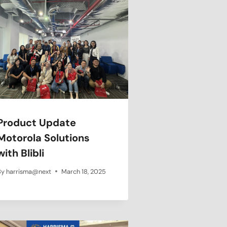
Product Update
Motorola Solutions
with Blibli
By
harrisma@next
March 18, 2025