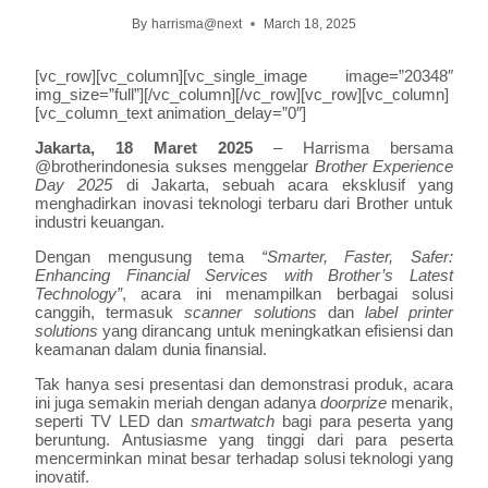
By
harrisma@next
March 18, 2025
[vc_row][vc_column][vc_single_image image=”20348″
img_size=”full”][/vc_column][/vc_row][vc_row][vc_column]
[vc_column_text animation_delay=”0″]
Jakarta, 18 Maret 2025
– Harrisma bersama
@brotherindonesia sukses menggelar
Brother Experience
Day 2025
di Jakarta, sebuah acara eksklusif yang
menghadirkan inovasi teknologi terbaru dari Brother untuk
industri keuangan.
Dengan mengusung tema
“Smarter, Faster, Safer:
Enhancing Financial Services with Brother’s Latest
Technology”
, acara ini menampilkan berbagai solusi
canggih, termasuk
scanner solutions
dan
label printer
solutions
yang dirancang untuk meningkatkan efisiensi dan
keamanan dalam dunia finansial.
Tak hanya sesi presentasi dan demonstrasi produk, acara
ini juga semakin meriah dengan adanya
doorprize
menarik,
seperti TV LED dan
smartwatch
bagi para peserta yang
beruntung. Antusiasme yang tinggi dari para peserta
mencerminkan minat besar terhadap solusi teknologi yang
inovatif.