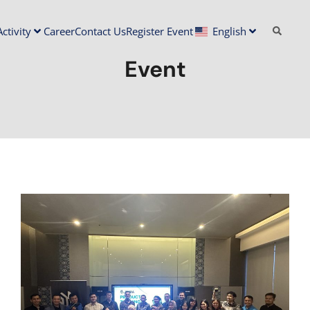
ctivity
Career
Contact Us
Register Event
English
Event