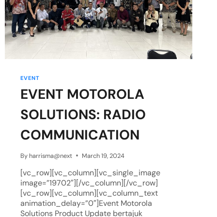
EVENT
EVENT MOTOROLA
SOLUTIONS: RADIO
COMMUNICATION
By
harrisma@next
March 19, 2024
[vc_row][vc_column][vc_single_image
image=”19702″][/vc_column][/vc_row]
[vc_row][vc_column][vc_column_text
animation_delay=”0″]Event Motorola
Solutions Product Update bertajuk