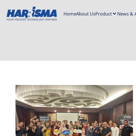
Home
About Us
Product
News & A