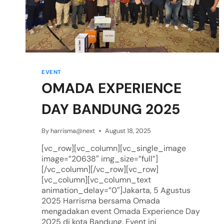
EVENT
OMADA EXPERIENCE
DAY BANDUNG 2025
By
harrisma@next
August 18, 2025
[vc_row][vc_column][vc_single_image
image=”20638″ img_size=”full”]
[/vc_column][/vc_row][vc_row]
[vc_column][vc_column_text
animation_delay=”0″]Jakarta, 5 Agustus
2025 Harrisma bersama Omada
mengadakan event Omada Experience Day
2025 di kota Bandung. Event ini