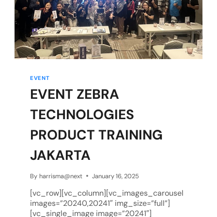
EVENT
EVENT ZEBRA
TECHNOLOGIES
PRODUCT TRAINING
JAKARTA
By
harrisma@next
January 16, 2025
[vc_row][vc_column][vc_images_carousel
images=”20240,20241″ img_size=”full”]
[vc_single_image image=”20241″]