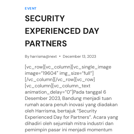
EVENT
SECURITY
EXPERIENCED DAY
PARTNERS
By
harrisma@next
December 13, 2023
[vc_row][vc_column][vc_single_image
image=”19604″ img_size=”full”]
[/vc_column][/vc_row][vc_row]
[vc_column][vc_column_text
animation_delay=”0″]Pada tanggal 6
Desember 2023, Bandung menjadi tuan
rumah acara penuh inovasi yang diadakan
oleh Harrisma, bertajuk “Security
Experienced Day for Partners”. Acara yang
dihadiri oleh sejumlah mitra industri dan
pemimpin pasar ini menjadi momentum