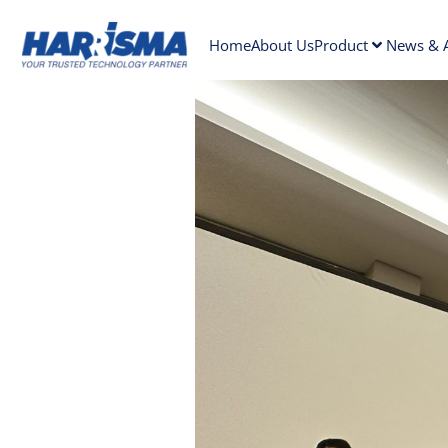
Home
About Us
Product
News & A