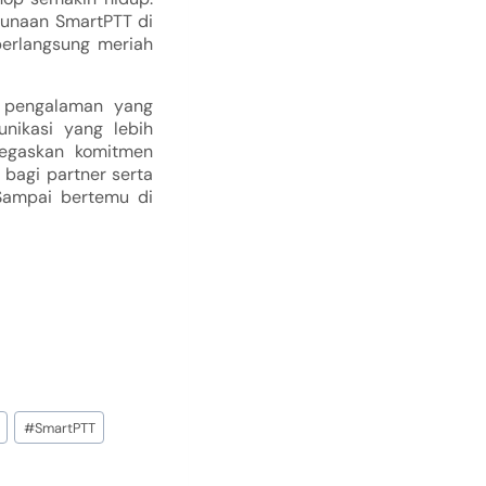
gunaan SmartPTT di
berlangsung meriah
n pengalaman yang
nikasi yang lebih
egaskan komitmen
bagi partner serta
 Sampai bertemu di
#
SmartPTT