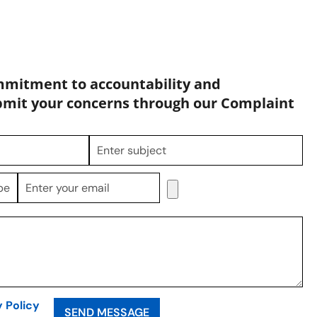
mmitment to accountability and
bmit your concerns through our Complaint
y Policy
SEND MESSAGE