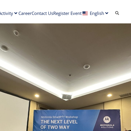
ctivity
Career
Contact Us
Register Event
English