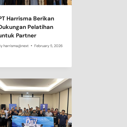
PT Harrisma Berikan
Dukungan Pelatihan
untuk Partner
By
harrisma@next
February 5, 2026