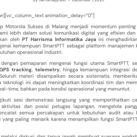
n][vc_column_text animation_delay=”0″]
p Motorola Sukses di Malang menjadi momentum penting 
i lebih dalam solusi komunikasi digital yang efisien dan 
akan oleh
PT Harrisma Informatika Jaya
ini menghadirkan
genai kemampuan SmartPTT sebagai platform manajemen 
utuhan operasional industri.
 dengan pemaparan mengenai fungsi utama SmartPTT, s
GPS tracking
,
telemetry
, hingga kemampuan integrasi d
Seluruh materi disampaikan secara sistematis, memberik
 teknologi ini dapat meningkatkan koordinasi tim dan mem
eal-time, bahkan pada kondisi operasional yang menuntut.
gikuti sesi demonstrasi langsung yang memperlihatkan ca
ktivitas dan posisi petugas lapangan, mengelola pangg
mencatat semua percakapan untuk kebutuhan audit atau k
u yang paling menarik karena menampilkan fungsi SmartPT
h melalui diskusi dan tanya jawab membuat suasana works