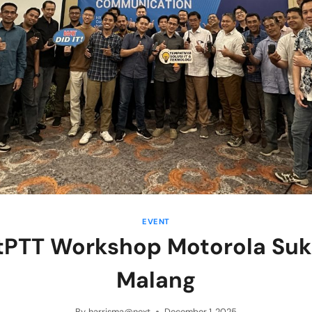
EVENT
PTT Workshop Motorola Suk
Malang
By
harrisma@next
December 1, 2025