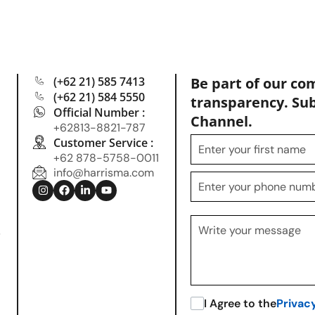
(+62 21) 585 7413
Be part of our co
(+62 21) 584 5550
transparency. Su
Official Number :
Channel.
+62813-8821-787
Customer Service :
+62 878-5758-0011
info@harrisma.com
.
I Agree to the
Privac