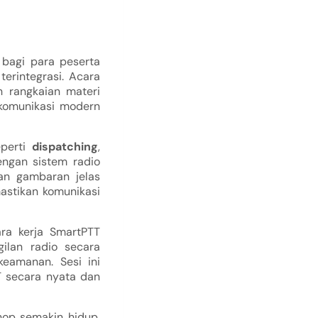
bagi para peserta
terintegrasi. Acara
 rangkaian materi
komunikasi modern
eperti
dispatching
,
engan sistem radio
an gambaran jelas
astikan komunikasi
ra kerja SmartPTT
ilan radio secara
eamanan. Sesi ini
T secara nyata dan
hop semakin hidup.