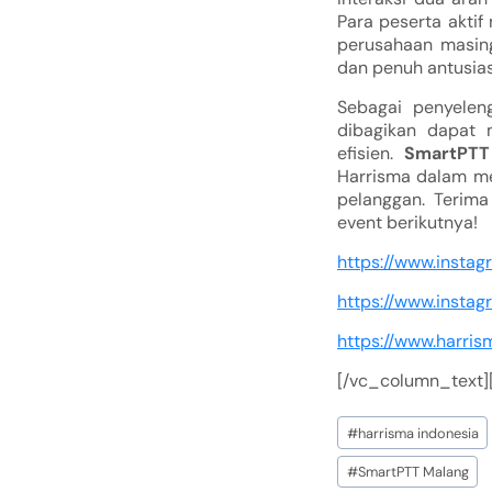
Para peserta akti
perusahaan masing
dan penuh antusia
Sebagai penyelen
dibagikan dapat 
efisien.
SmartPTT
Harrisma dalam me
pelanggan. Terima
event berikutnya!
https://www.insta
https://www.insta
https://www.harris
[/vc_column_text]
#
harrisma indonesia
#
SmartPTT Malang