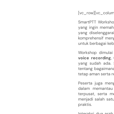
[vc_row][vc_colum
SmartPTT Worksho
yang ingin memaham
yang diselenggar
komprehensif men
untuk berbagai keb
Workshop dimulai
voice recording
,
yang sudah ada. 
tentang bagaimana
tetap aman serta r
Peserta juga men
dalam memantau a
terpusat, serta 
menjadi salah sat
praktis.
Interaksi dua ara