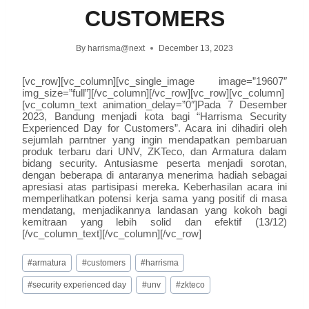
CUSTOMERS
By
harrisma@next
December 13, 2023
[vc_row][vc_column][vc_single_image image=”19607″
img_size=”full”][/vc_column][/vc_row][vc_row][vc_column]
[vc_column_text animation_delay=”0″]Pada 7 Desember
2023, Bandung menjadi kota bagi “Harrisma Security
Experienced Day for Customers”. Acara ini dihadiri oleh
sejumlah parntner yang ingin mendapatkan pembaruan
produk terbaru dari UNV, ZKTeco, dan Armatura dalam
bidang security. Antusiasme peserta menjadi sorotan,
dengan beberapa di antaranya menerima hadiah sebagai
apresiasi atas partisipasi mereka. Keberhasilan acara ini
memperlihatkan potensi kerja sama yang positif di masa
mendatang, menjadikannya landasan yang kokoh bagi
kemitraan yang lebih solid dan efektif (13/12)
[/vc_column_text][/vc_column][/vc_row]
#
armatura
#
customers
#
harrisma
#
security experienced day
#
unv
#
zkteco