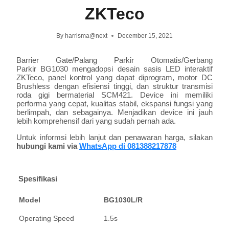
ZKTeco
By
harrisma@next
December 15, 2021
Barrier Gate/Palang Parkir Otomatis/Gerbang
Parkir BG1030 mengadopsi desain sasis LED interaktif
ZKTeco, panel kontrol yang dapat diprogram, motor DC
Brushless dengan efisiensi tinggi, dan struktur transmisi
roda gigi bermaterial SCM421. Device ini memiliki
performa yang cepat, kualitas stabil, ekspansi fungsi yang
berlimpah, dan sebagainya. Menjadikan device ini jauh
lebih komprehensif dari yang sudah pernah ada.
Untuk informsi lebih lanjut dan penawaran harga, silakan
hubungi kami via
WhatsApp di 081388217878
Spesifikasi
Model
BG1030L/R
Operating Speed
1.5s