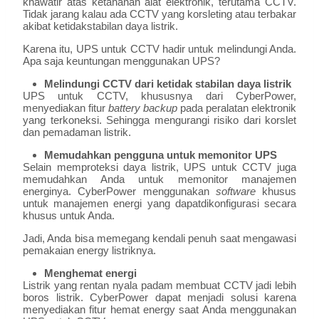
khawatir atas ketahanan alat elektronik, terutama CCTV.
Tidak jarang kalau ada CCTV yang korsleting atau terbakar
akibat ketidakstabilan daya listrik.
Karena itu, UPS untuk CCTV hadir untuk melindungi Anda.
Apa saja keuntungan menggunakan UPS?
Melindungi CCTV dari ketidak stabilan daya listrik
UPS untuk CCTV, khususnya dari CyberPower,
menyediakan fitur
battery backup
pada peralatan elektronik
yang terkoneksi. Sehingga mengurangi risiko dari korslet
dan pemadaman listrik.
Memudahkan pengguna untuk memonitor UPS
Selain memproteksi daya listrik, UPS untuk CCTV juga
memudahkan Anda untuk memonitor manajemen
energinya. CyberPower menggunakan
software
khusus
untuk manajemen energi yang dapatdikonfigurasi secara
khusus untuk Anda.
Jadi, Anda bisa memegang kendali penuh saat mengawasi
pemakaian energy listriknya.
Menghemat energi
Listrik yang rentan nyala padam membuat CCTV jadi lebih
boros listrik. CyberPower dapat menjadi solusi karena
menyediakan fitur hemat energy saat Anda menggunakan