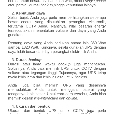
berdasarkan besaran voltase dan watt, model
single phase
atau paralel, durasi
backup
,hingga kebutuhan lainnya.
Kebutuhan daya
Selain bujet, Anda juga perlu memperhitungkan seberapa
besar energi yang dibutuhkan perangkat elektronik,
terutama CCTV Anda. Nantinya, nilai besaran energy
tersebut akan menentukan voltase dan daya yang Anda
gunakan.
Rentang daya yang Anda perlukan antara lain 360 Watt
sampai 1320 Watt. Kuncinya, selalu gunakan UPS dengan
daya lebih besar dari daya perangkat elektronik Anda.
Durasi
backup
Durasi atau lama waktu
backup
juga menentukan.
Solusinya, Anda bisa memilih UPS untuk CCTV dengan
voltase atau tegangan tinggi. Tujuannya, agar UPS tetap
nyala lebih lama dan lebih leluasa untuk
backup
.
Anda juga bisa memilih UPS yang desainnya
memudahkan Anda untuk mengganti baterai yang
tenaganya lebih besar. Untukcara-cara tersebut, Anda bisa
memilih desain
line-interactive
dan
on-line
.
Ukuran dan bentuk
Ukuran dan bentuk UPS untuk CCTV juga perlu