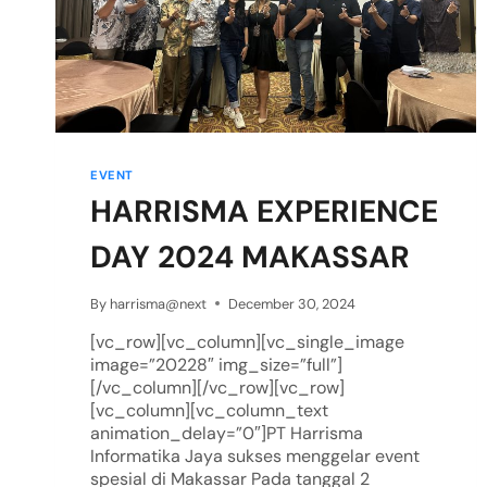
EVENT
HARRISMA EXPERIENCE
DAY 2024 MAKASSAR
By
harrisma@next
December 30, 2024
[vc_row][vc_column][vc_single_image
image=”20228″ img_size=”full”]
[/vc_column][/vc_row][vc_row]
[vc_column][vc_column_text
animation_delay=”0″]PT Harrisma
Informatika Jaya sukses menggelar event
spesial di Makassar Pada tanggal 2