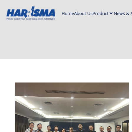
Home
About Us
Product
News & A