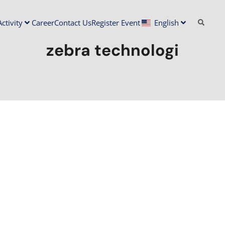
ctivity
Career
Contact Us
Register Event
English
zebra technologi