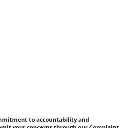
mmitment to accountability and
bmit your concerns through our Complaint