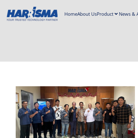
Home
About Us
Product
News & A