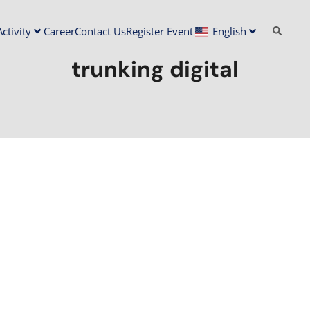
ctivity
Career
Contact Us
Register Event
English
trunking digital