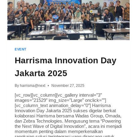
EVENT
Harrisma Innovation Day
Jakarta 2025
By
harrisma@next
November 27, 2025
[vc_row][vc_column][vc_gallery interval=”3″
images=”21529″ img_size=”Large” onclick=””]
[vc_column_text animation_delay=”0″] Harrisma
Innovation Day Jakarta 2025 sukses digelar berkat
kolaborasi Harrisma bersama Wadas Group, Omada,
dan Zebra Technologies. Mengusung tema “Powering
the Next Wave of Digital Innovation”, acara ini menjadi
momentum penting dalam memperkenalkan
rangkaian solusi terintegrasi yang dirancang untuk