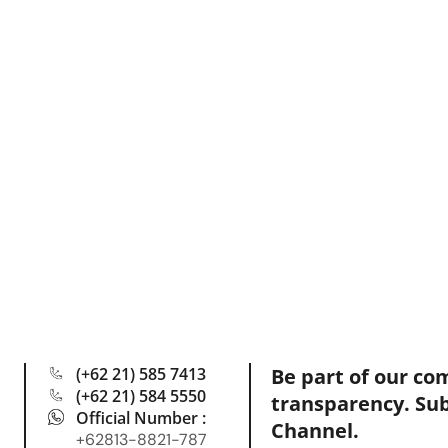
(+62 21) 585 7413
Be part of our co
(+62 21) 584 5550
transparency. Su
Official Number :
Channel.
+62813-8821-787