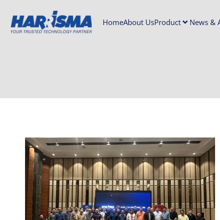
Home
About Us
Product
News & A