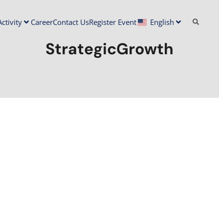
ctivity
Career
Contact Us
Register Event
English
StrategicGrowth