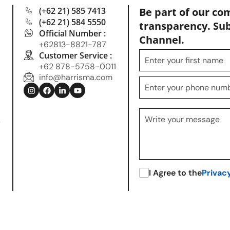
(+62 21) 585 7413
Be part of our co
(+62 21) 584 5550
transparency. Su
Official Number :
Channel.
+62813-8821-787
Customer Service :
+62 878-5758-0011
info@harrisma.com
.
I Agree to the
Privac