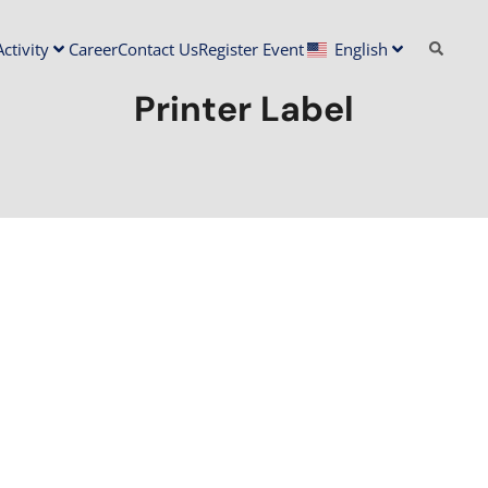
ctivity
Career
Contact Us
Register Event
English
Printer Label