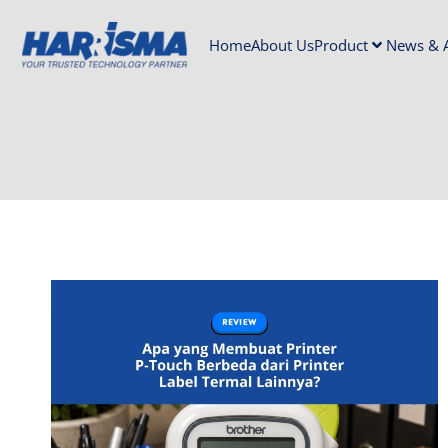
Home
About Us
Product
News & A