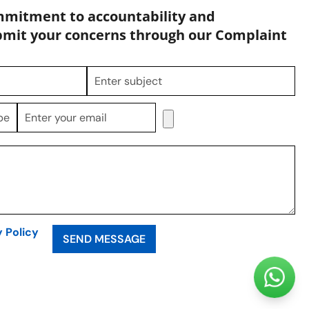
mmitment to accountability and
bmit your concerns through our Complaint
y Policy
SEND MESSAGE