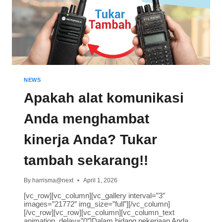
NEWS
Apakah alat komunikasi
Anda menghambat
kinerja Anda? Tukar
tambah sekarang!!
By
harrisma@next
April 1, 2026
[vc_row][vc_column][vc_gallery interval=”3″
images=”21772″ img_size=”full”][/vc_column]
[/vc_row][vc_row][vc_column][vc_column_text
animation_delay=”0″]Dalam bidang pekerjaan Anda,