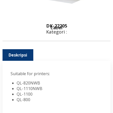
DK-22205
Label
Kategori :
Deskripsi
Suitable for printers:
QL-820NWB
QL-1110NWB
QL-1100
QL-800