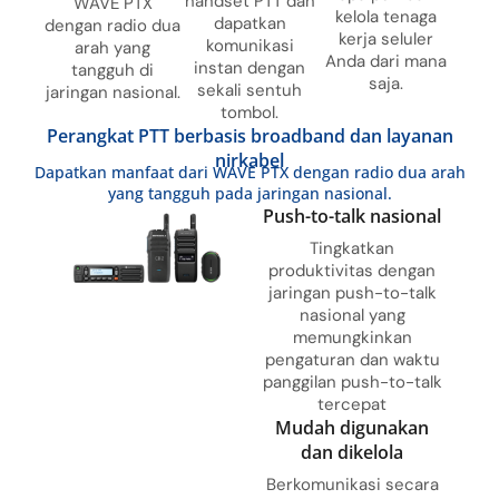
handset PTT dan
WAVE PTX
kelola tenaga
dapatkan
dengan radio dua
kerja seluler
komunikasi
arah yang
Anda dari mana
instan dengan
tangguh di
saja.
sekali sentuh
jaringan nasional.
tombol.
Perangkat PTT berbasis broadband dan layanan
nirkabel
Dapatkan manfaat dari WAVE PTX dengan radio dua arah
yang tangguh pada jaringan nasional.
Push-to-talk nasional
Tingkatkan
produktivitas dengan
jaringan push-to-talk
nasional yang
memungkinkan
pengaturan dan waktu
panggilan push-to-talk
tercepat
Mudah digunakan
dan dikelola
Berkomunikasi secara